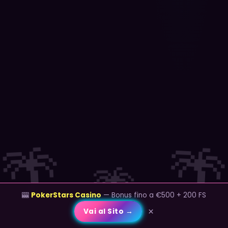
🌴

🌴
🎰
PokerStars Casino
— Bonus fino a €500 + 200 FS
×
Vai al Sito →